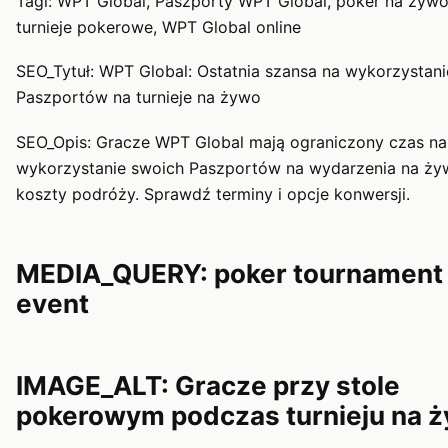
Tagi: WPT Global, Paszporty WPT Global, poker na żywo
turnieje pokerowe, WPT Global online
SEO_Tytuł: WPT Global: Ostatnia szansa na wykorzystani
Paszportów na turnieje na żywo
SEO_Opis: Gracze WPT Global mają ograniczony czas na
wykorzystanie swoich Paszportów na wydarzenia na ży
koszty podróży. Sprawdź terminy i opcje konwersji.
MEDIA_QUERY: poker tournament 
event
IMAGE_ALT: Gracze przy stole
pokerowym podczas turnieju na 