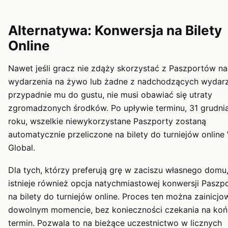
Alternatywa: Konwersja na Bilety
Online
Nawet jeśli gracz nie zdąży skorzystać z Paszportów na
wydarzenia na żywo lub żadne z nadchodzących wydarz
przypadnie mu do gustu, nie musi obawiać się utraty
zgromadzonych środków. Po upływie terminu, 31 grudni
roku, wszelkie niewykorzystane Paszporty zostaną
automatycznie przeliczone na bilety do turniejów onlin
Global.
Dla tych, którzy preferują grę w zaciszu własnego domu
istnieje również opcja natychmiastowej konwersji Paszp
na bilety do turniejów online. Proces ten można zainicj
dowolnym momencie, bez konieczności czekania na ko
termin. Pozwala to na bieżące uczestnictwo w licznych