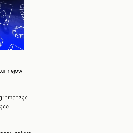
turniejów
, gromadząc
zące