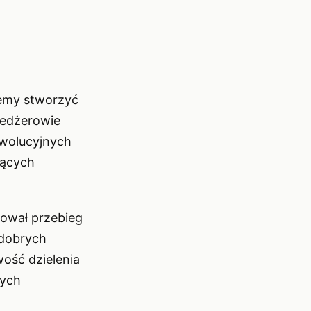
cemy stworzyć
nedżerowie
ewolucyjnych
jących
tował przebieg
 dobrych
ość dzielenia
wych