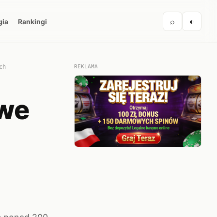
⌕
◐
gia
Rankingi
ch
REKLAMA
owe