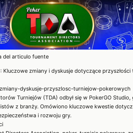
del articulo fuente
: Kluczowe zmiany i dyskusje dotyczące przyszłości 
-zmiany-dyskusje-przyszlosc-turniejow-pokerowych
torów Turniejów (TDA) odbył się w PokerGO Studio
listów z branży. Omówiono kluczowe kwestie dotyc
ezpieczeństwa i rozwoju gry.
ci