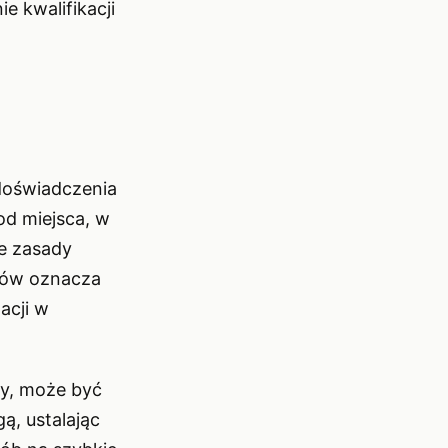
e kwalifikacji
doświadczenia
od miejsca, w
ne zasady
orów oznacza
acji w
cy, może być
ą, ustalając