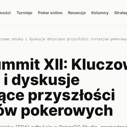
lności
Turnieje
Poker online
Recenzje
Kolumny
Strate
czowe zmiany i dyskusje dotyczące przyszłości turniejów pokerowy
mmit XII: Klucz
 i dyskusje
ące przyszłości
jów pokerowych