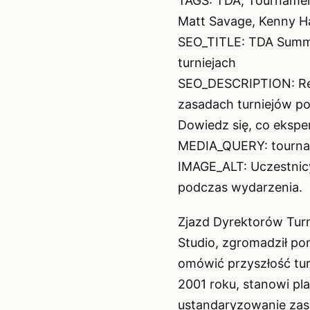
TAGS: TDA, Tournament
Matt Savage, Kenny Ha
SEO_TITLE: TDA Summit
turniejach
SEO_DESCRIPTION: Rel
zasadach turniejów p
Dowiedz się, co eksper
MEDIA_QUERY: tourna
IMAGE_ALT: Uczestnicy
podczas wydarzenia.
Zjazd Dyrektorów Turn
Studio, zgromadził po
omówić przyszłość tur
2001 roku, stanowi pl
ustandaryzowanie zas