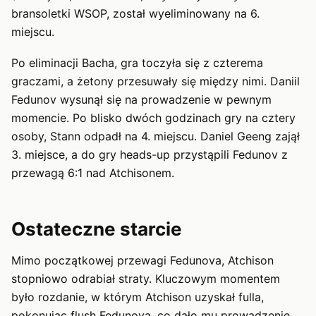
bransoletki WSOP, został wyeliminowany na 6.
miejscu.
Po eliminacji Bacha, gra toczyła się z czterema
graczami, a żetony przesuwały się między nimi. Daniil
Fedunov wysunął się na prowadzenie w pewnym
momencie. Po blisko dwóch godzinach gry na cztery
osoby, Stann odpadł na 4. miejscu. Daniel Geeng zajął
3. miejsce, a do gry heads-up przystąpili Fedunov z
przewagą 6:1 nad Atchisonem.
Ostateczne starcie
Mimo początkowej przewagi Fedunova, Atchison
stopniowo odrabiał straty. Kluczowym momentem
było rozdanie, w którym Atchison uzyskał fulla,
pokonując flush Fedunova, co dało mu prowadzenie.