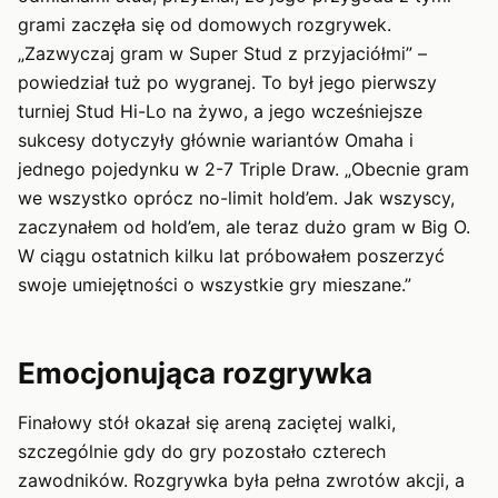
grami zaczęła się od domowych rozgrywek.
„Zazwyczaj gram w Super Stud z przyjaciółmi” –
powiedział tuż po wygranej. To był jego pierwszy
turniej Stud Hi-Lo na żywo, a jego wcześniejsze
sukcesy dotyczyły głównie wariantów Omaha i
jednego pojedynku w 2-7 Triple Draw. „Obecnie gram
we wszystko oprócz no-limit hold’em. Jak wszyscy,
zaczynałem od hold’em, ale teraz dużo gram w Big O.
W ciągu ostatnich kilku lat próbowałem poszerzyć
swoje umiejętności o wszystkie gry mieszane.”
Emocjonująca rozgrywka
Finałowy stół okazał się areną zaciętej walki,
szczególnie gdy do gry pozostało czterech
zawodników. Rozgrywka była pełna zwrotów akcji, a