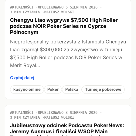
AKTUALNOŚCI
OPUBLIKOWANO 5 SIERPNIA 2026
3 MIN CZYTANIA
MATEUSZ WOLSKI
Chengyu Liao wygrywa $7,500 High Roller
podczas NOIR Poker Series na Cyprze
Północnym
Nieprofesjonalny pokerzysta z Istambułu Chengyu
Liao zgarnął $300,000 za zwycięstwo w turnieju
$7,500 High Roller podczas NOIR Poker Series w
Merit Royal…
Czytaj dalej
kasyno online
Poker
Polska
Turnieje pokerowe
AKTUALNOŚCI
OPUBLIKOWANO 3 SIERPNIA 2026
3 MIN CZYTANIA
MATEUSZ WOLSKI
Jubileuszowy odcinek Podcastu PokerNews:
Jeremy Ausmus i finaliści WSOP Main