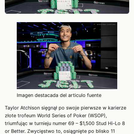
Imagen destacada del articulo fuente
Taylor Atchison sięgnął po swoje pierwsze w karierze
złote trofeum World Series of Poker (WSOP),
triumfując w turnieju numer 69 – $1,500 Stud Hi-Lo 8
or Better. Zwycięstwo to, osiągnięte po blisko 11