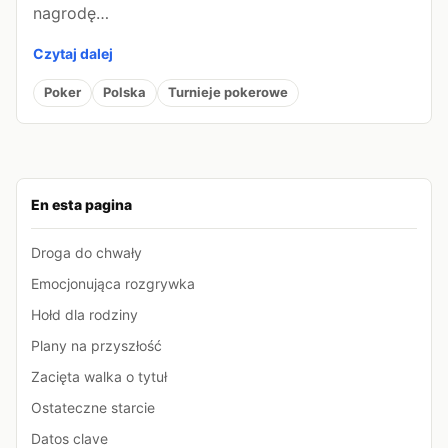
nagrodę…
Czytaj dalej
Poker
Polska
Turnieje pokerowe
En esta pagina
Droga do chwały
Emocjonująca rozgrywka
Hołd dla rodziny
Plany na przyszłość
Zacięta walka o tytuł
Ostateczne starcie
Datos clave