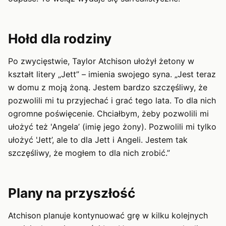
Hołd dla rodziny
Po zwycięstwie, Taylor Atchison ułożył żetony w
kształt litery „Jett” – imienia swojego syna. „Jest teraz
w domu z moją żoną. Jestem bardzo szczęśliwy, że
pozwolili mi tu przyjechać i grać tego lata. To dla nich
ogromne poświęcenie. Chciałbym, żeby pozwolili mi
ułożyć też 'Angela’ (imię jego żony). Pozwolili mi tylko
ułożyć 'Jett’, ale to dla Jett i Angeli. Jestem tak
szczęśliwy, że mogłem to dla nich zrobić.”
Plany na przyszłość
Atchison planuje kontynuować grę w kilku kolejnych