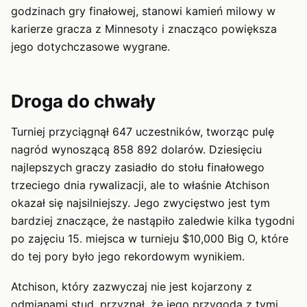
godzinach gry finałowej, stanowi kamień milowy w
karierze gracza z Minnesoty i znacząco powiększa
jego dotychczasowe wygrane.
Droga do chwały
Turniej przyciągnął 647 uczestników, tworząc pulę
nagród wynoszącą 858 892 dolarów. Dziesięciu
najlepszych graczy zasiadło do stołu finałowego
trzeciego dnia rywalizacji, ale to właśnie Atchison
okazał się najsilniejszy. Jego zwycięstwo jest tym
bardziej znaczące, że nastąpiło zaledwie kilka tygodni
po zajęciu 15. miejsca w turnieju $10,000 Big O, które
do tej pory było jego rekordowym wynikiem.
Atchison, który zazwyczaj nie jest kojarzony z
odmianami stud, przyznał, że jego przygoda z tymi