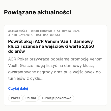
Powiązane aktualności
AKTUALNOŚCI
OPUBLIKOWANO 5 SIERPNIA 2026
3 MIN CZYTANIA
MATEUSZ WOLSKI
Powrót akcji ACR Venom Vault: darmowy
klucz i szansa na wejściówki warte 2,650
dolarów
ACR Poker przywraca popularną promocję Venom
Vault. Gracze mogą liczyć na darmowy klucz,
gwarantowane nagrody oraz pule wejściówek do
turniejów z cyklu…
Czytaj dalej
Poker
Polska
Turnieje pokerowe