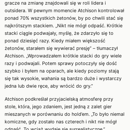
gracze na zmianę znajdowali się w roli lidera i
outsidera. W pewnym momencie Atchison kontrolował
ponad 70% wszystkich żetonów, by po chwili stać się
najkrótszym stackiem. „Nikt nie mógł odpaść. Krótkie
stacki ciągle podwajały, myślę, że zdarzyło się to
ponad dziesięć razy. Kiedy miałem większość
żetonów, starałem się wywierać presję” – tłumaczył
Atchison. „Wprowadzałem krótkie stacki do gry wiele
razy i podwajali. Potem sprawy potoczyły się dość
szybko i byłem na oparach, ale kiedy poziomy stają
się tak wysokie, wahania są bardzo duże i wystarczy
jedna lub dwie ręce, aby wrócić do gry.”
Atchison podkreślał przyjacielską atmosferę przy
stole, która, jego zdaniem, jest jedną z zalet gier
mieszanych w porównaniu do hold’em. „To było niemal
komiczne, gdy zostało nas czterech i nikt nie mógł
odpaść. To wciąż wydaje się surrealistyczne.”