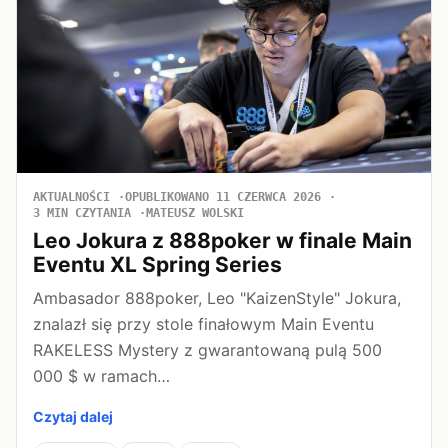
AKTUALNOŚCI
OPUBLIKOWANO 11 CZERWCA 2026
3 MIN CZYTANIA
MATEUSZ WOLSKI
Leo Jokura z 888poker w finale Main
Eventu XL Spring Series
Ambasador 888poker, Leo "KaizenStyle" Jokura,
znalazł się przy stole finałowym Main Eventu
RAKELESS Mystery z gwarantowaną pulą 500
000 $ w ramach…
Czytaj dalej