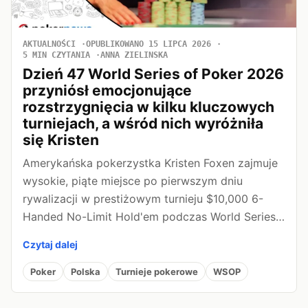
AKTUALNOŚCI
OPUBLIKOWANO 15 LIPCA 2026
5 MIN CZYTANIA
ANNA ZIELINSKA
Dzień 47 World Series of Poker 2026
przyniósł emocjonujące
rozstrzygnięcia w kilku kluczowych
turniejach, a wśród nich wyróżniła
się Kristen
Amerykańska pokerzystka Kristen Foxen zajmuje
wysokie, piąte miejsce po pierwszym dniu
rywalizacji w prestiżowym turnieju $10,000 6-
Handed No-Limit Hold'em podczas World Series…
Czytaj dalej
Poker
Polska
Turnieje pokerowe
WSOP