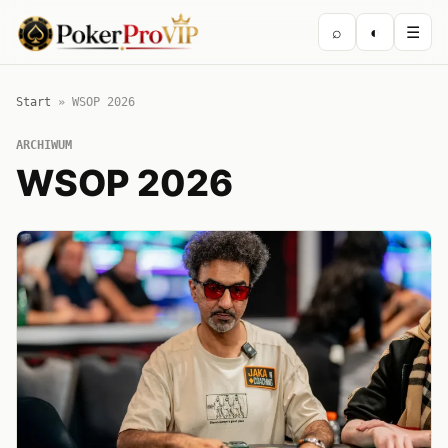
⌕
◐
☰
Start
»
WSOP 2026
ARCHIWUM
WSOP 2026