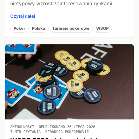
nietypowy wzrost zainteresowania rynkami…
Czytaj dalej
Poker
Polska
Turnieje pokerowe
WSOP
AKTUALNOŚCI
OPUBLIKOWANO 26 LIPCA 2026
7 MIN CZYTANIA
REDAKCJA POKERPROVIP