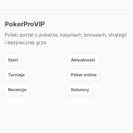
PokerProVIP
Polski portal o pokerze, kasynach, bonusach, strategii
i bezpiecznej grze.
Start
Aktualności
Turnieje
Poker online
Recenzje
Kolumny
Strategia
Rankingi
Kontakt