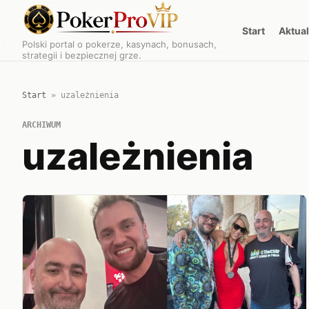
Start
Aktua
Polski portal o pokerze, kasynach, bonusach,
strategii i bezpiecznej grze.
Start
»
uzależnienia
ARCHIWUM
uzależnienia