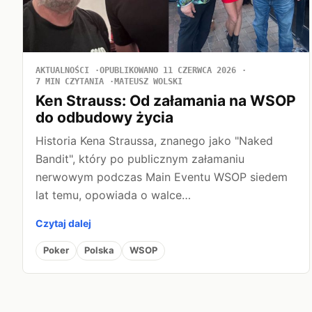
AKTUALNOŚCI
OPUBLIKOWANO 11 CZERWCA 2026
7 MIN CZYTANIA
MATEUSZ WOLSKI
Ken Strauss: Od załamania na WSOP
do odbudowy życia
Historia Kena Straussa, znanego jako "Naked
Bandit", który po publicznym załamaniu
nerwowym podczas Main Eventu WSOP siedem
lat temu, opowiada o walce…
Czytaj dalej
Poker
Polska
WSOP