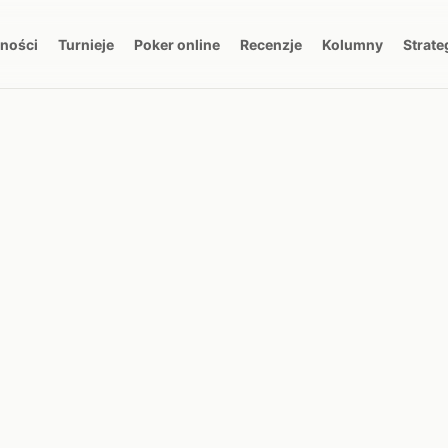
lności
Turnieje
Poker online
Recenzje
Kolumny
Strate