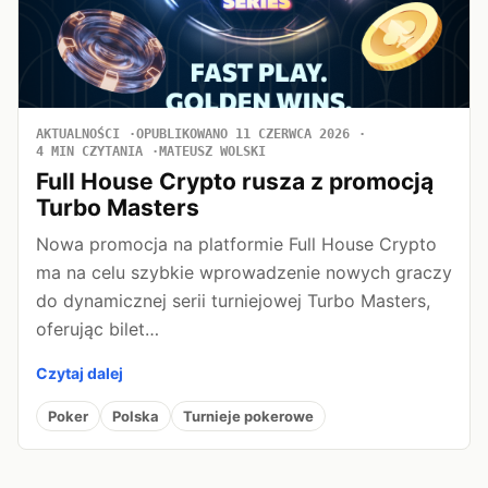
AKTUALNOŚCI
OPUBLIKOWANO 11 CZERWCA 2026
4 MIN CZYTANIA
MATEUSZ WOLSKI
Full House Crypto rusza z promocją
Turbo Masters
Nowa promocja na platformie Full House Crypto
ma na celu szybkie wprowadzenie nowych graczy
do dynamicznej serii turniejowej Turbo Masters,
oferując bilet…
Czytaj dalej
Poker
Polska
Turnieje pokerowe