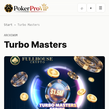
⌕
◐
☰
Start
»
Turbo Masters
ARCHIWUM
Turbo Masters