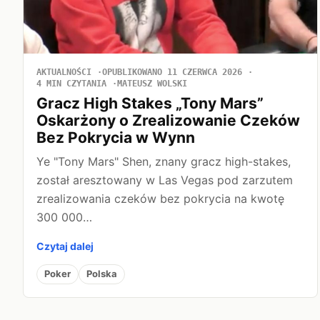
AKTUALNOŚCI
OPUBLIKOWANO 11 CZERWCA 2026
4 MIN CZYTANIA
MATEUSZ WOLSKI
Gracz High Stakes „Tony Mars”
Oskarżony o Zrealizowanie Czeków
Bez Pokrycia w Wynn
Ye "Tony Mars" Shen, znany gracz high-stakes,
został aresztowany w Las Vegas pod zarzutem
zrealizowania czeków bez pokrycia na kwotę
300 000…
Czytaj dalej
Poker
Polska