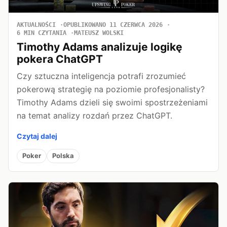
AKTUALNOŚCI
OPUBLIKOWANO 11 CZERWCA 2026
6 MIN CZYTANIA
MATEUSZ WOLSKI
Timothy Adams analizuje logikę
pokera ChatGPT
Czy sztuczna inteligencja potrafi zrozumieć
pokerową strategię na poziomie profesjonalisty?
Timothy Adams dzieli się swoimi spostrzeżeniami
na temat analizy rozdań przez ChatGPT.
Czytaj dalej
Poker
Polska