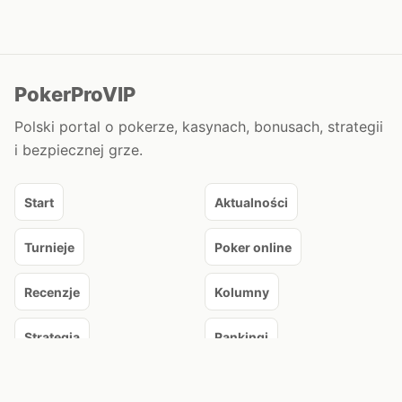
PokerProVIP
Polski portal o pokerze, kasynach, bonusach, strategii
i bezpiecznej grze.
Start
Aktualności
Turnieje
Poker online
Recenzje
Kolumny
Strategia
Rankingi
Kontakt