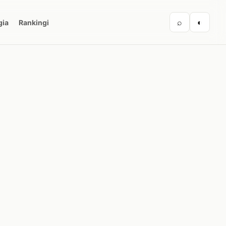
⌕
◐
gia
Rankingi