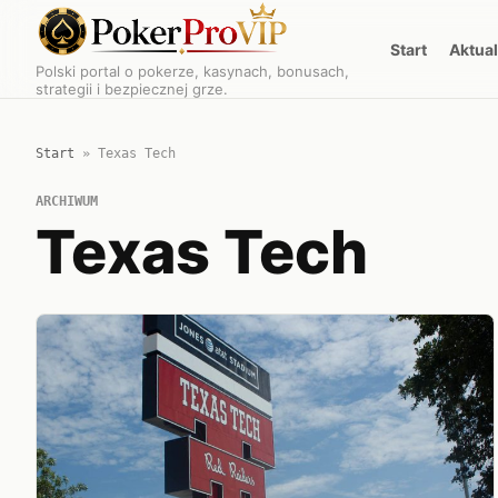
Start
Aktua
Polski portal o pokerze, kasynach, bonusach,
strategii i bezpiecznej grze.
Start
»
Texas Tech
ARCHIWUM
Texas Tech