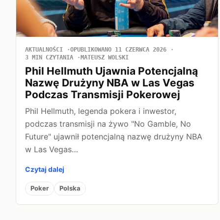
AKTUALNOŚCI
OPUBLIKOWANO 11 CZERWCA 2026
3 MIN CZYTANIA
MATEUSZ WOLSKI
Phil Hellmuth Ujawnia Potencjalną
Nazwę Drużyny NBA w Las Vegas
Podczas Transmisji Pokerowej
Phil Hellmuth, legenda pokera i inwestor,
podczas transmisji na żywo "No Gamble, No
Future" ujawnił potencjalną nazwę drużyny NBA
w Las Vegas…
Czytaj dalej
Poker
Polska