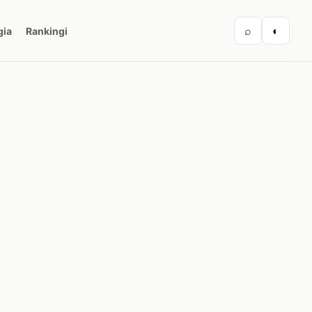
⌕
◐
gia
Rankingi