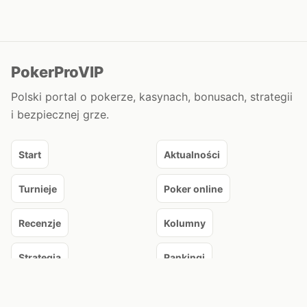
PokerProVIP
Polski portal o pokerze, kasynach, bonusach, strategii
i bezpiecznej grze.
Start
Aktualności
Turnieje
Poker online
Recenzje
Kolumny
Strategia
Rankingi
Kontakt