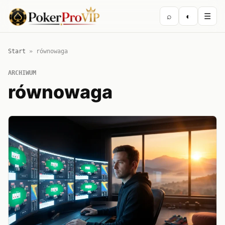
⌕
◐
☰
Start
»
równowaga
ARCHIWUM
równowaga