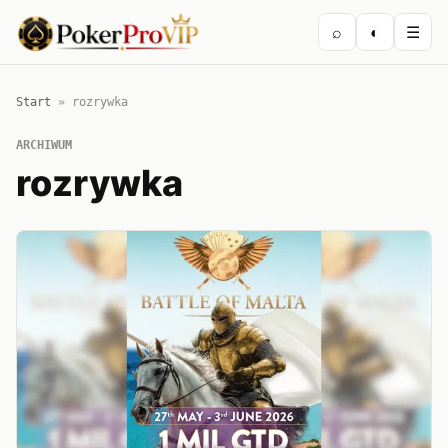
⌕
◐
☰
Start
»
rozrywka
ARCHIWUM
rozrywka