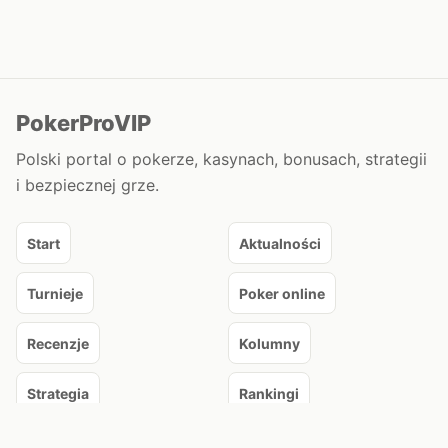
PokerProVIP
Polski portal o pokerze, kasynach, bonusach, strategii
i bezpiecznej grze.
Start
Aktualności
Turnieje
Poker online
Recenzje
Kolumny
Strategia
Rankingi
Kontakt