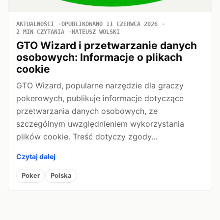
AKTUALNOŚCI
OPUBLIKOWANO 11 CZERWCA 2026
2 MIN CZYTANIA
MATEUSZ WOLSKI
GTO Wizard i przetwarzanie danych
osobowych: Informacje o plikach
cookie
GTO Wizard, popularne narzędzie dla graczy
pokerowych, publikuje informacje dotyczące
przetwarzania danych osobowych, ze
szczególnym uwzględnieniem wykorzystania
plików cookie. Treść dotyczy zgody…
Czytaj dalej
Poker
Polska