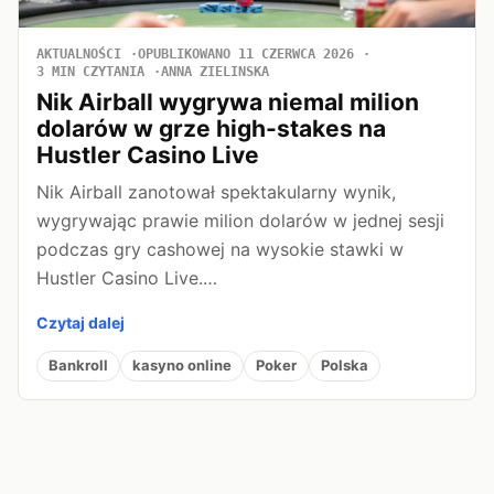
AKTUALNOŚCI
OPUBLIKOWANO 11 CZERWCA 2026
3 MIN CZYTANIA
ANNA ZIELINSKA
Nik Airball wygrywa niemal milion
dolarów w grze high-stakes na
Hustler Casino Live
Nik Airball zanotował spektakularny wynik,
wygrywając prawie milion dolarów w jednej sesji
podczas gry cashowej na wysokie stawki w
Hustler Casino Live.…
Czytaj dalej
Bankroll
kasyno online
Poker
Polska