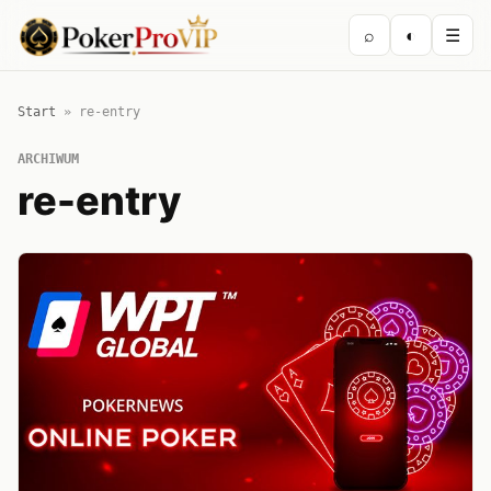
⌕
◐
☰
Start
»
re-entry
ARCHIWUM
re-entry