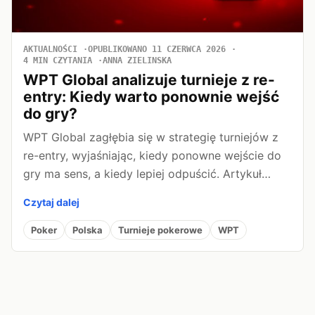
AKTUALNOŚCI
OPUBLIKOWANO 11 CZERWCA 2026
4 MIN CZYTANIA
ANNA ZIELINSKA
WPT Global analizuje turnieje z re-
entry: Kiedy warto ponownie wejść
do gry?
WPT Global zagłębia się w strategię turniejów z
re-entry, wyjaśniając, kiedy ponowne wejście do
gry ma sens, a kiedy lepiej odpuścić. Artykuł…
Czytaj dalej
Poker
Polska
Turnieje pokerowe
WPT