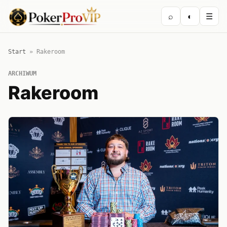
⌕
◐
☰
Start
»
Rakeroom
ARCHIWUM
Rakeroom