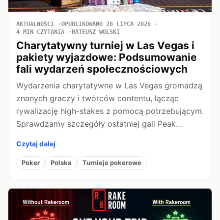
AKTUALNOŚCI
OPUBLIKOWANO 28 LIPCA 2026
4 MIN CZYTANIA
MATEUSZ WOLSKI
Charytatywny turniej w Las Vegas i
pakiety wyjazdowe: Podsumowanie
fali wydarzeń społecznościowych
Wydarzenia charytatywne w Las Vegas gromadzą
znanych graczy i twórców contentu, łącząc
rywalizację high-stakes z pomocą potrzebującym.
Sprawdzamy szczegóły ostatniej gali Peak…
Czytaj dalej
Poker
Polska
Turnieje pokerowe