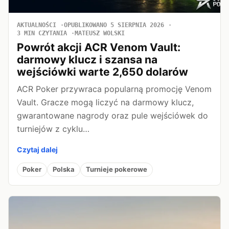
AKTUALNOŚCI
OPUBLIKOWANO 5 SIERPNIA 2026
3 MIN CZYTANIA
MATEUSZ WOLSKI
Powrót akcji ACR Venom Vault:
darmowy klucz i szansa na
wejściówki warte 2,650 dolarów
ACR Poker przywraca popularną promocję Venom
Vault. Gracze mogą liczyć na darmowy klucz,
gwarantowane nagrody oraz pule wejściówek do
turniejów z cyklu…
Czytaj dalej
Poker
Polska
Turnieje pokerowe