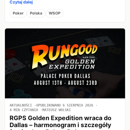
Czytaj dalej
Poker
Polska
WSOP
AKTUALNOŚCI
OPUBLIKOWANO 6 SIERPNIA 2026
4 MIN CZYTANIA
MATEUSZ WOLSKI
RGPS Golden Expedition wraca do
Dallas – harmonogram i szczegóły