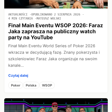
AKTUALNOŚCI
OPUBLIKOWANO 2 SIERPNIA 2026
4 MIN CZYTANIA
MATEUSZ WOLSKI
Finał Main Eventu WSOP 2026: Faraz
Jaka zaprasza na publiczny watch
party na YouTube
Finał Main Eventu World Series of Poker 2026
wkracza w decydującą fazę. Znany pokerzysta i
szkoleniowiec Faraz Jaka organizuje na swoim
kanale…
Czytaj dalej
Poker
Polska
WSOP