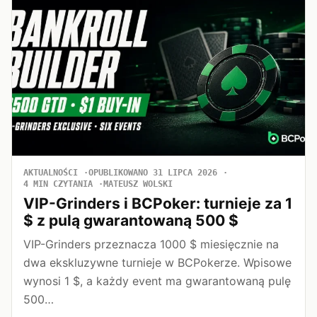
AKTUALNOŚCI
OPUBLIKOWANO 31 LIPCA 2026
4 MIN CZYTANIA
MATEUSZ WOLSKI
VIP-Grinders i BCPoker: turnieje za 1
$ z pulą gwarantowaną 500 $
VIP-Grinders przeznacza 1000 $ miesięcznie na
dwa ekskluzywne turnieje w BCPokerze. Wpisowe
wynosi 1 $, a każdy event ma gwarantowaną pulę
500…