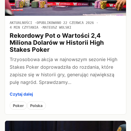
AKTUALNOŚCI
OPUBLIKOWANO 22 CZERWCA 2026
4 MIN CZYTANIA
MATEUSZ WOLSKI
Rekordowy Pot o Wartości 2,4
Miliona Dolarów w Historii High
Stakes Poker
Trzyosobowa akcja w najnowszym sezonie High
Stakes Poker doprowadziła do rozdania, które
zapisze się w historii gry, generując największą
pulę nagród. Sprawdzamy…
Czytaj dalej
Poker
Polska