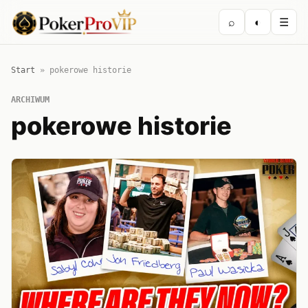
⌕
◐
☰
Start
»
pokerowe historie
ARCHIWUM
pokerowe historie