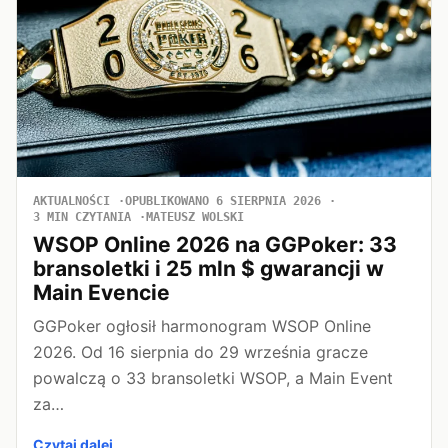
AKTUALNOŚCI
OPUBLIKOWANO 6 SIERPNIA 2026
3 MIN CZYTANIA
MATEUSZ WOLSKI
WSOP Online 2026 na GGPoker: 33
bransoletki i 25 mln $ gwarancji w
Main Evencie
GGPoker ogłosił harmonogram WSOP Online
2026. Od 16 sierpnia do 29 września gracze
powalczą o 33 bransoletki WSOP, a Main Event
za…
Czytaj dalej