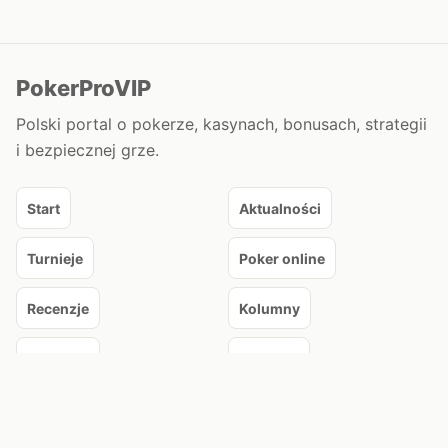
PokerProVIP
Polski portal o pokerze, kasynach, bonusach, strategii
i bezpiecznej grze.
Start
Aktualności
Turnieje
Poker online
Recenzje
Kolumny
Strategia
Rankingi
Kontakt