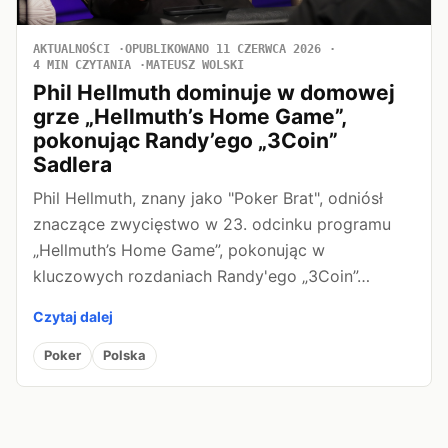
AKTUALNOŚCI
OPUBLIKOWANO 11 CZERWCA 2026
4 MIN CZYTANIA
MATEUSZ WOLSKI
Phil Hellmuth dominuje w domowej
grze „Hellmuth’s Home Game”,
pokonując Randy’ego „3Coin”
Sadlera
Phil Hellmuth, znany jako "Poker Brat", odniósł
znaczące zwycięstwo w 23. odcinku programu
„Hellmuth’s Home Game”, pokonując w
kluczowych rozdaniach Randy'ego „3Coin”…
Czytaj dalej
Poker
Polska