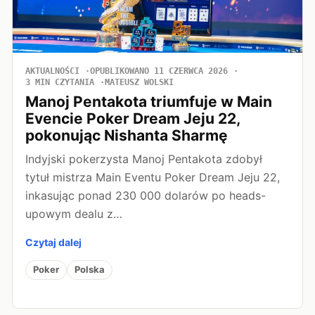
AKTUALNOŚCI
OPUBLIKOWANO 11 CZERWCA 2026
3 MIN CZYTANIA
MATEUSZ WOLSKI
Manoj Pentakota triumfuje w Main
Evencie Poker Dream Jeju 22,
pokonując Nishanta Sharmę
Indyjski pokerzysta Manoj Pentakota zdobył
tytuł mistrza Main Eventu Poker Dream Jeju 22,
inkasując ponad 230 000 dolarów po heads-
upowym dealu z…
Czytaj dalej
Poker
Polska