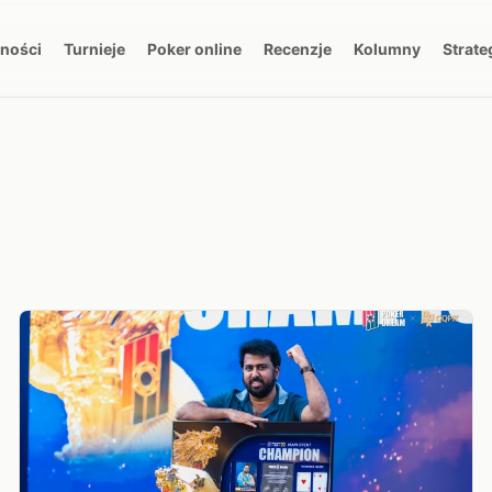
lności
Turnieje
Poker online
Recenzje
Kolumny
Strate