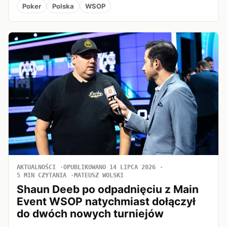
Poker
Polska
WSOP
AKTUALNOŚCI
OPUBLIKOWANO 14 LIPCA 2026
5 MIN CZYTANIA
MATEUSZ WOLSKI
Shaun Deeb po odpadnięciu z Main
Event WSOP natychmiast dołączył
do dwóch nowych turniejów