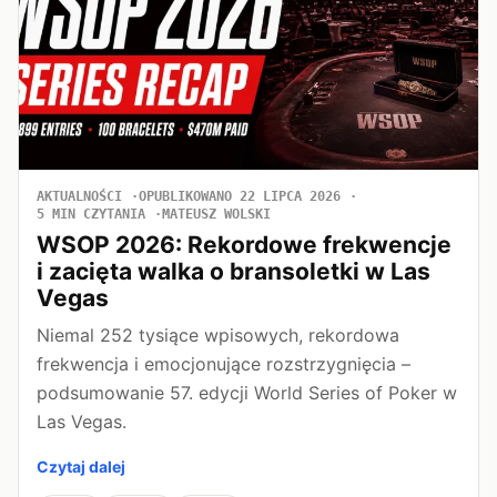
AKTUALNOŚCI
OPUBLIKOWANO 22 LIPCA 2026
5 MIN CZYTANIA
MATEUSZ WOLSKI
WSOP 2026: Rekordowe frekwencje
i zacięta walka o bransoletki w Las
Vegas
Niemal 252 tysiące wpisowych, rekordowa
frekwencja i emocjonujące rozstrzygnięcia –
podsumowanie 57. edycji World Series of Poker w
Las Vegas.
Czytaj dalej