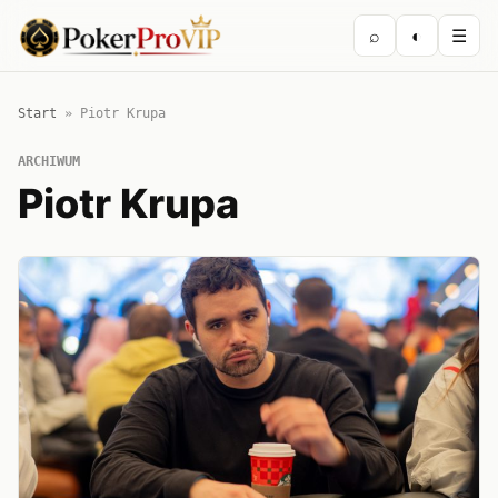
⌕
◐
☰
Start
»
Piotr Krupa
ARCHIWUM
Piotr Krupa