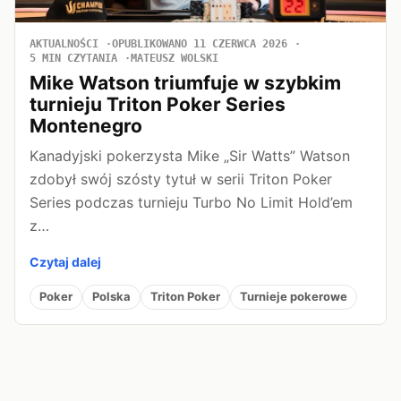
AKTUALNOŚCI
OPUBLIKOWANO 11 CZERWCA 2026
5 MIN CZYTANIA
MATEUSZ WOLSKI
Mike Watson triumfuje w szybkim
turnieju Triton Poker Series
Montenegro
Kanadyjski pokerzysta Mike „Sir Watts” Watson
zdobył swój szósty tytuł w serii Triton Poker
Series podczas turnieju Turbo No Limit Hold’em
z…
Czytaj dalej
Poker
Polska
Triton Poker
Turnieje pokerowe