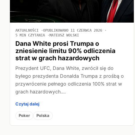
AKTUALNOŚCI
OPUBLIKOWANO 11 CZERWCA 2026
5 MIN CZYTANIA
MATEUSZ WOLSKI
Dana White prosi Trumpa o
zniesienie limitu 90% odliczenia
strat w grach hazardowych
Prezydent UFC, Dana White, zwrócił się do
byłego prezydenta Donalda Trumpa z prośbą o
przywrócenie pełnego odliczenia 100% strat w
grach hazardowych.…
Czytaj dalej
Poker
Polska