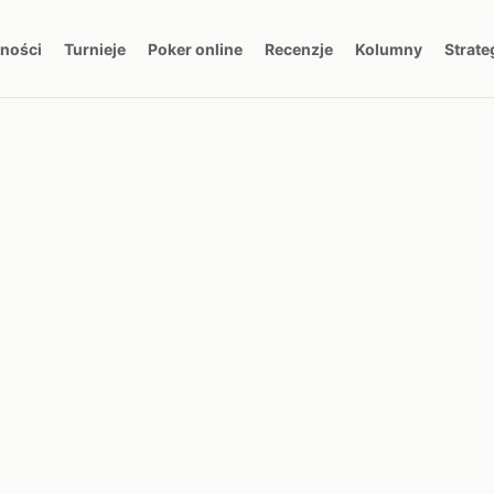
lności
Turnieje
Poker online
Recenzje
Kolumny
Strate