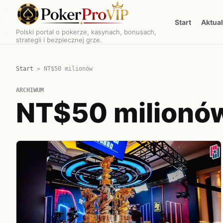
Start
Aktua
Polski portal o pokerze, kasynach, bonusach,
strategii i bezpiecznej grze.
Start
»
NT$50 milionów
ARCHIWUM
NT$50 milionó