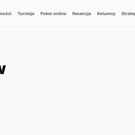
lności
Turnieje
Poker online
Recenzje
Kolumny
Strate
w