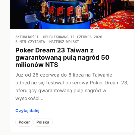
AKTUALNOŚCI
OPUBLIKOWANO 11 CZERWCA 2026
6 MIN CZYTANIA
MATEUSZ WOLSKI
Poker Dream 23 Taiwan z
gwarantowaną pulą nagród 50
milionów NT$
Już od 26 czerwca do 6 lipca na Tajwanie
odbędzie się festiwal pokerowy Poker Dream 23,
oferujący gwarantowaną pulę nagród w
wysokości…
Czytaj dalej
Poker
Polska