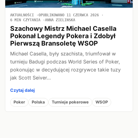
AKTUALNOŚCI
OPUBLIKOWANO 11 CZERWCA 2026
6 MIN CZYTANIA
ANNA ZIELINSKA
Szachowy Mistrz Michael Casella
Pokonał Legendy Pokera i Zdobył
Pierwszą Bransoletę WSOP
Michael Casella, były szachista, triumfował w
turnieju Badugi podczas World Series of Poker,
pokonując w decydującej rozgrywce takie tuzy
jak Scott Seiver…
Czytaj dalej
Poker
Polska
Turnieje pokerowe
WSOP