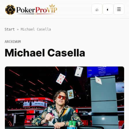
⌕
◐
☰
Start
»
Michael Casella
ARCHIWUM
Michael Casella