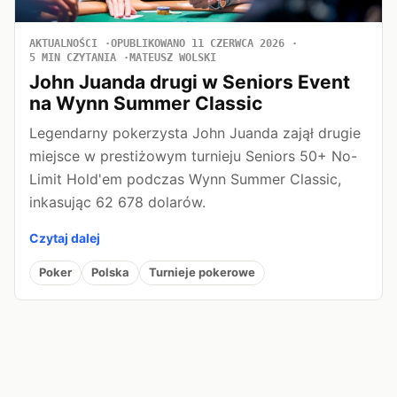
AKTUALNOŚCI
OPUBLIKOWANO 11 CZERWCA 2026
5 MIN CZYTANIA
MATEUSZ WOLSKI
John Juanda drugi w Seniors Event
na Wynn Summer Classic
Legendarny pokerzysta John Juanda zajął drugie
miejsce w prestiżowym turnieju Seniors 50+ No-
Limit Hold'em podczas Wynn Summer Classic,
inkasując 62 678 dolarów.
Czytaj dalej
Poker
Polska
Turnieje pokerowe