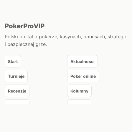
PokerProVIP
Polski portal o pokerze, kasynach, bonusach, strategii
i bezpiecznej grze.
Start
Aktualności
Turnieje
Poker online
Recenzje
Kolumny
Strategia
Rankingi
Kontakt