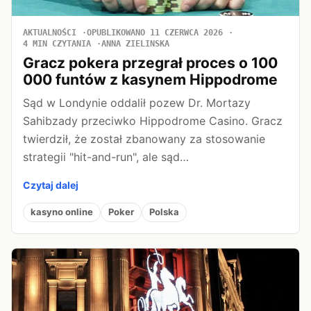
AKTUALNOŚCI
OPUBLIKOWANO 11 CZERWCA 2026
4 MIN CZYTANIA
ANNA ZIELINSKA
Gracz pokera przegrał proces o 100
000 funtów z kasynem Hippodrome
Sąd w Londynie oddalił pozew Dr. Mortazy
Sahibzady przeciwko Hippodrome Casino. Gracz
twierdził, że został zbanowany za stosowanie
strategii "hit-and-run", ale sąd…
Czytaj dalej
kasyno online
Poker
Polska