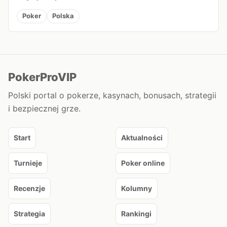
Poker
Polska
PokerProVIP
Polski portal o pokerze, kasynach, bonusach, strategii
i bezpiecznej grze.
Start
Aktualności
Turnieje
Poker online
Recenzje
Kolumny
Strategia
Rankingi