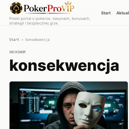
Start
Aktua
Polski portal o pokerze, kasynach, bonusach,
strategii i bezpiecznej grze.
Start
»
konsekwencja
ARCHIWUM
konsekwencja