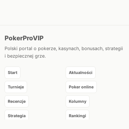
PokerProVIP
Polski portal o pokerze, kasynach, bonusach, strategii
i bezpiecznej grze.
Start
Aktualności
Turnieje
Poker online
Recenzje
Kolumny
Strategia
Rankingi