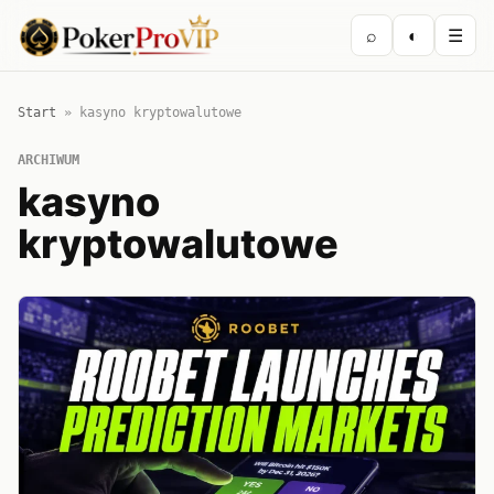
⌕
◐
☰
Start
»
kasyno kryptowalutowe
ARCHIWUM
kasyno
kryptowalutowe