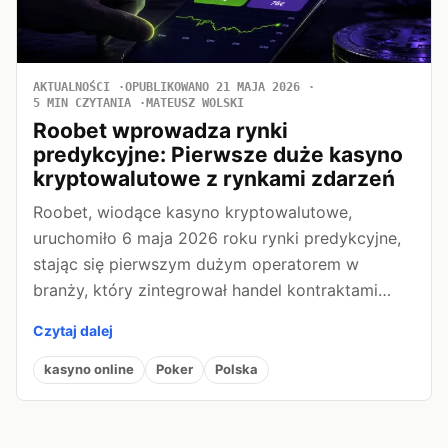
AKTUALNOŚCI
OPUBLIKOWANO 21 MAJA 2026
5 MIN CZYTANIA
MATEUSZ WOLSKI
Roobet wprowadza rynki
predykcyjne: Pierwsze duże kasyno
kryptowalutowe z rynkami zdarzeń
Roobet, wiodące kasyno kryptowalutowe,
uruchomiło 6 maja 2026 roku rynki predykcyjne,
stając się pierwszym dużym operatorem w
branży, który zintegrował handel kontraktami…
Czytaj dalej
kasyno online
Poker
Polska