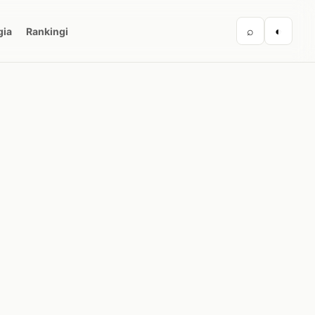
⌕
◐
gia
Rankingi