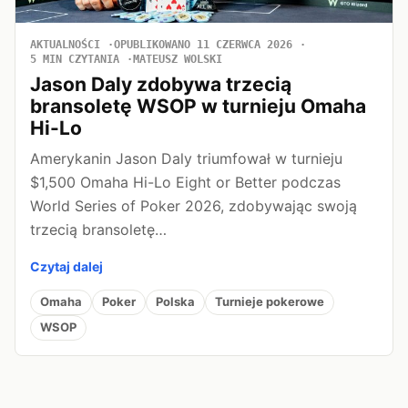
AKTUALNOŚCI
OPUBLIKOWANO 11 CZERWCA 2026
5 MIN CZYTANIA
MATEUSZ WOLSKI
Jason Daly zdobywa trzecią
bransoletę WSOP w turnieju Omaha
Hi-Lo
Amerykanin Jason Daly triumfował w turnieju
$1,500 Omaha Hi-Lo Eight or Better podczas
World Series of Poker 2026, zdobywając swoją
trzecią bransoletę…
Czytaj dalej
Omaha
Poker
Polska
Turnieje pokerowe
WSOP