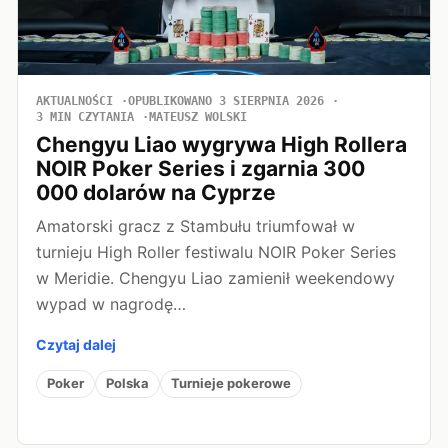
AKTUALNOŚCI
OPUBLIKOWANO 3 SIERPNIA 2026
3 MIN CZYTANIA
MATEUSZ WOLSKI
Chengyu Liao wygrywa High Rollera
NOIR Poker Series i zgarnia 300
000 dolarów na Cyprze
Amatorski gracz z Stambułu triumfował w
turnieju High Roller festiwalu NOIR Poker Series
w Meridie. Chengyu Liao zamienił weekendowy
wypad w nagrodę…
Czytaj dalej
Poker
Polska
Turnieje pokerowe