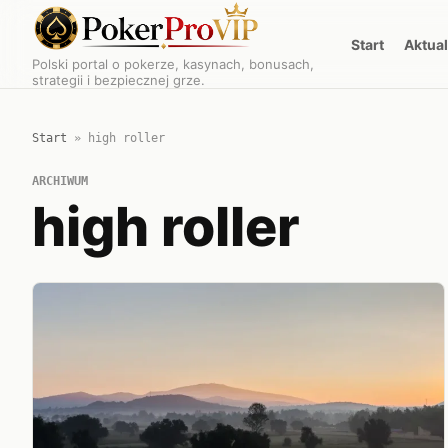
Start
Aktua
Polski portal o pokerze, kasynach, bonusach,
strategii i bezpiecznej grze.
Start
»
high roller
ARCHIWUM
high roller