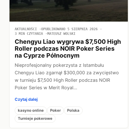
AKTUALNOŚCI
OPUBLIKOWANO 5 SIERPNIA 2026
3 MIN CZYTANIA
MATEUSZ WOLSKI
Chengyu Liao wygrywa $7,500 High
Roller podczas NOIR Poker Series
na Cyprze Północnym
Nieprofesjonalny pokerzysta z Istambułu
Chengyu Liao zgarnął $300,000 za zwycięstwo
w turnieju $7,500 High Roller podczas NOIR
Poker Series w Merit Royal…
Czytaj dalej
kasyno online
Poker
Polska
Turnieje pokerowe