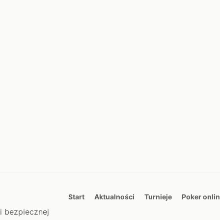
Start
Aktualności
Turnieje
Poker onli
 i bezpiecznej