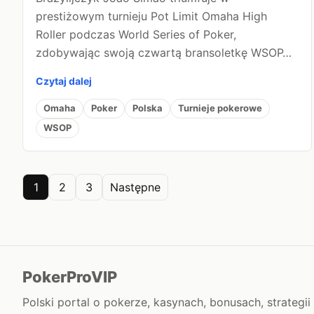
prestiżowym turnieju Pot Limit Omaha High
Roller podczas World Series of Poker,
zdobywając swoją czwartą bransoletkę WSOP…
Czytaj dalej
Omaha
Poker
Polska
Turnieje pokerowe
WSOP
Stronicowanie
1
2
3
Następne
wpisów
PokerProVIP
Polski portal o pokerze, kasynach, bonusach, strategii