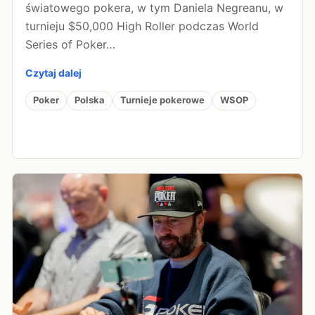
światowego pokera, w tym Daniela Negreanu, w
turnieju $50,000 High Roller podczas World
Series of Poker…
Czytaj dalej
Poker
Polska
Turnieje pokerowe
WSOP