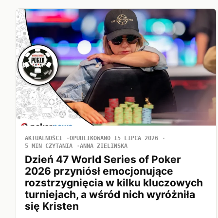
AKTUALNOŚCI
OPUBLIKOWANO 15 LIPCA 2026
5 MIN CZYTANIA
ANNA ZIELINSKA
Dzień 47 World Series of Poker
2026 przyniósł emocjonujące
rozstrzygnięcia w kilku kluczowych
turniejach, a wśród nich wyróżniła
się Kristen