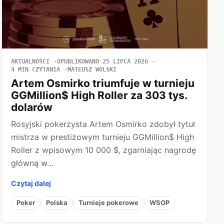
AKTUALNOŚCI
OPUBLIKOWANO 25 LIPCA 2026
4 MIN CZYTANIA
MATEUSZ WOLSKI
Artem Osmirko triumfuje w turnieju
GGMillion$ High Roller za 303 tys.
dolarów
Rosyjski pokerzysta Artem Osmirko zdobył tytuł
mistrza w prestiżowym turnieju GGMillion$ High
Roller z wpisowym 10 000 $, zgarniając nagrodę
główną w…
Czytaj dalej
Poker
Polska
Turnieje pokerowe
WSOP