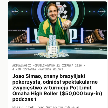
AKTUALNOŚCI
OPUBLIKOWANO 22 CZERWCA 2026
4 MIN CZYTANIA
MATEUSZ WOLSKI
Joao Simao, znany brazylijski
pokerzysta, odniósł spektakularne
zwycięstwo w turnieju Pot Limit
Omaha High Roller ($50,000 buy-in)
podczas t
Brazylijczyk Joao Simao triumfuje w