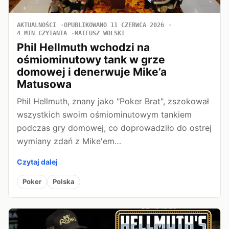
AKTUALNOŚCI
OPUBLIKOWANO 11 CZERWCA 2026
4 MIN CZYTANIA
MATEUSZ WOLSKI
Phil Hellmuth wchodzi na
ośmiominutowy tank w grze
domowej i denerwuje Mike’a
Matusowa
Phil Hellmuth, znany jako "Poker Brat", zszokował
wszystkich swoim ośmiominutowym tankiem
podczas gry domowej, co doprowadziło do ostrej
wymiany zdań z Mike'em…
Czytaj dalej
Poker
Polska