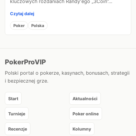
kluczowych rozdaniach Randy'ego „3Coin”…
Czytaj dalej
Poker
Polska
PokerProVIP
Polski portal o pokerze, kasynach, bonusach, strategii
i bezpiecznej grze.
Start
Aktualności
Turnieje
Poker online
Recenzje
Kolumny