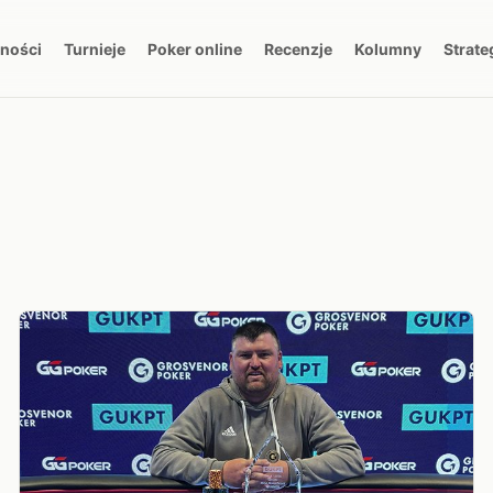
lności
Turnieje
Poker online
Recenzje
Kolumny
Strate