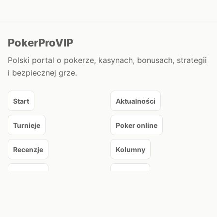
PokerProVIP
Polski portal o pokerze, kasynach, bonusach, strategii
i bezpiecznej grze.
Start
Aktualności
Turnieje
Poker online
Recenzje
Kolumny
Strategia
Rankingi
Kontakt