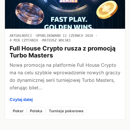
AKTUALNOŚCI
OPUBLIKOWANO 11 CZERWCA 2026
4 MIN CZYTANIA
MATEUSZ WOLSKI
Full House Crypto rusza z promocją
Turbo Masters
Nowa promocja na platformie Full House Crypto
ma na celu szybkie wprowadzenie nowych graczy
do dynamicznej serii turniejowej Turbo Masters,
oferując bilet…
Czytaj dalej
Poker
Polska
Turnieje pokerowe