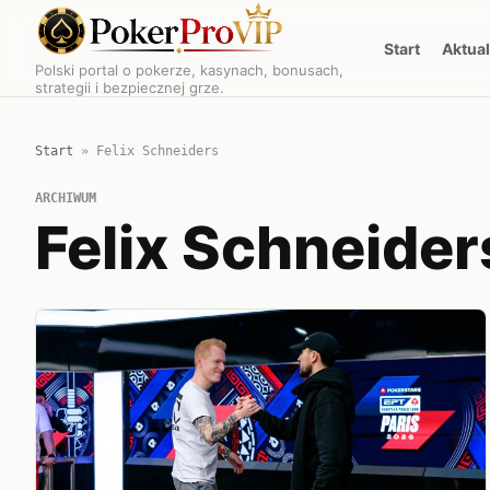
Start
Aktua
Polski portal o pokerze, kasynach, bonusach,
strategii i bezpiecznej grze.
Start
»
Felix Schneiders
ARCHIWUM
Felix Schneider