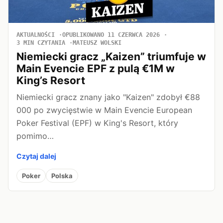
AKTUALNOŚCI
OPUBLIKOWANO 11 CZERWCA 2026
3 MIN CZYTANIA
MATEUSZ WOLSKI
Niemiecki gracz „Kaizen” triumfuje w
Main Evencie EPF z pulą €1M w
King’s Resort
Niemiecki gracz znany jako "Kaizen" zdobył €88
000 po zwycięstwie w Main Evencie European
Poker Festival (EPF) w King's Resort, który
pomimo…
Czytaj dalej
Poker
Polska