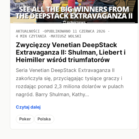
AKTUALNOŚCI
OPUBLIKOWANO 11 CZERWCA 2026
4 MIN CZYTANIA
MATEUSZ WOLSKI
Zwycięzcy Venetian DeepStack
Extravaganza II: Shulman, Liebert i
Heimiller wśród triumfatorów
Seria Venetian DeepStack Extravaganza II
zakończyła się, przyciągając tysiące graczy i
rozdając ponad 2,3 miliona dolarów w pulach
nagród. Barry Shulman, Kathy…
Czytaj dalej
Poker
Polska