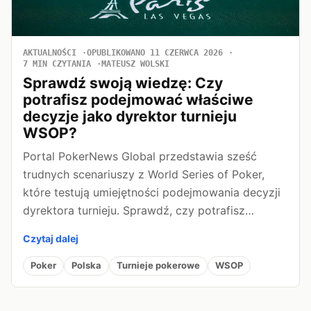
AKTUALNOŚCI
OPUBLIKOWANO 11 CZERWCA 2026
7 MIN CZYTANIA
MATEUSZ WOLSKI
Sprawdź swoją wiedzę: Czy
potrafisz podejmować właściwe
decyzje jako dyrektor turnieju
WSOP?
Portal PokerNews Global przedstawia sześć
trudnych scenariuszy z World Series of Poker,
które testują umiejętności podejmowania decyzji
dyrektora turnieju. Sprawdź, czy potrafisz…
Czytaj dalej
Poker
Polska
Turnieje pokerowe
WSOP