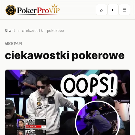
⌕
◐
☰
Start
»
ciekawostki pokerowe
ARCHIWUM
ciekawostki pokerowe