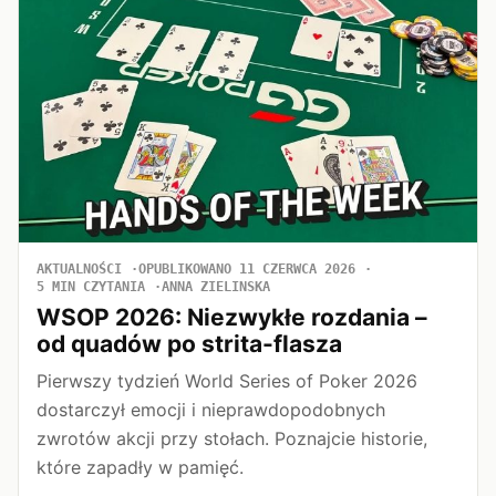
AKTUALNOŚCI
OPUBLIKOWANO 11 CZERWCA 2026
5 MIN CZYTANIA
ANNA ZIELINSKA
WSOP 2026: Niezwykłe rozdania –
od quadów po strita-flasza
Pierwszy tydzień World Series of Poker 2026
dostarczył emocji i nieprawdopodobnych
zwrotów akcji przy stołach. Poznajcie historie,
które zapadły w pamięć.